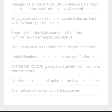
Uuringus selgus karm tõde! Üle pooltel Eesti elanikest
pole kodus esmaseid tulekustutusvahendeid
Vingugaasianduri kasutamine muutub kohustuslikuks
ka tahke küttega eluruumides
Trepikojad korda! Päästeamet asub taaskord
kontrollima kortermajade tuleohutust
Uskumatu! Koer süütas korteri seninägematul moel
Pooltel haridusasutustel pole ohutusega kõik korras
OHTLIKUD KODUD: päästjad nägid ette kümmekonna
inimese surma
Ööseks laadima jäetud mobiiltelefon lahvatas põlema
Eelmisel aastal kasvas tules hukkunute arv