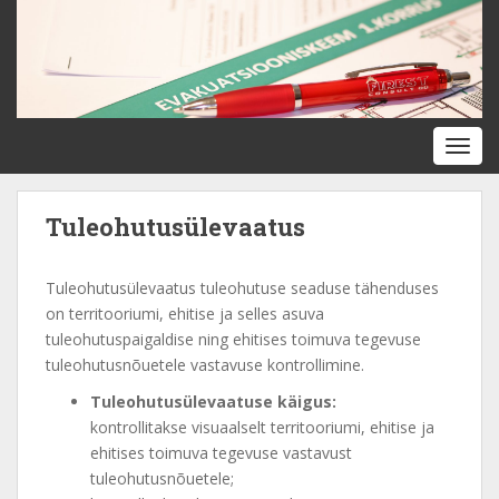
S
k
i
p
t
o
TOGG
m
a
i
Tuleohutusülevaatus
n
c
Tuleohutusülevaatus tuleohutuse seaduse tähenduses
o
on territooriumi, ehitise ja selles asuva
n
tuleohutuspaigaldise ning ehitises toimuva tegevuse
t
tuleohutusnõuetele vastavuse kontrollimine.
e
n
Tuleohutusülevaatuse käigus:
t
kontrollitakse visuaalselt territooriumi, ehitise ja
ehitises toimuva tegevuse vastavust
tuleohutusnõuetele;