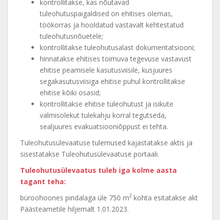
kontrollitakse, kas nõutavad
tuleohutuspaigaldised on ehitises olemas,
töökorras ja hooldatud vastavalt kehtestatud
tuleohutusnõuetele;
kontrollitakse tuleohutusalast dokumentatsiooni;
hinnatakse ehitises toimuva tegevuse vastavust
ehitise peamisele kasutusviisile, kusjuures
segakasutusviisiga ehitise puhul kontrollitakse
ehitise kõiki osasid;
kontrollitakse ehitise tuleohutust ja isikute
valmisolekut tulekahju korral tegutseda,
sealjuures evakuatsiooniõppust ei tehta.
Tuleohutusülevaatuse tulemused kajastatakse aktis ja
sisestatakse Tuleohutusülevaatuse portaali.
Tuleohutusülevaatus tuleb iga kolme aasta
tagant teha:
2
büroohoones pindalaga üle 750 m
kohta esitatakse akt
Päästeametile hiljemalt 1.01.2023.