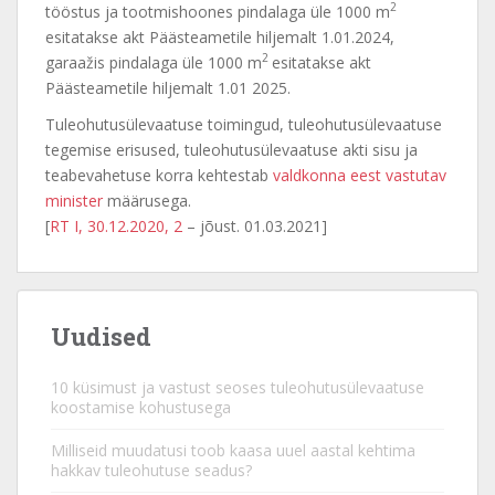
2
tööstus ja tootmishoones pindalaga üle 1000 m
esitatakse akt Päästeametile hiljemalt 1.01.2024,
2
garaažis pindalaga üle 1000 m
esitatakse akt
Päästeametile hiljemalt 1.01 2025.
Tuleohutusülevaatuse toimingud, tuleohutusülevaatuse
tegemise erisused, tuleohutusülevaatuse akti sisu ja
teabevahetuse korra kehtestab
valdkonna eest vastutav
minister
määrusega.
[
RT I, 30.12.2020, 2
– jõust. 01.03.2021]
Uudised
10 küsimust ja vastust seoses tuleohutusülevaatuse
koostamise kohustusega
Milliseid muudatusi toob kaasa uuel aastal kehtima
hakkav tuleohutuse seadus?