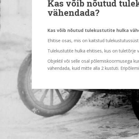
Kas võib nõutud tule
vähendada?
Kas võib nõutud tulekustutite hulka vä
Ehitise osas, mis on kaitstud tulekustutussüs
Tulekustutite hulka ehitises, kus on tuletõrj
Objektil või selle osal põlemiskoormusega ku
vähendada, kuid mitte alla 2 kustuti. Eripõl