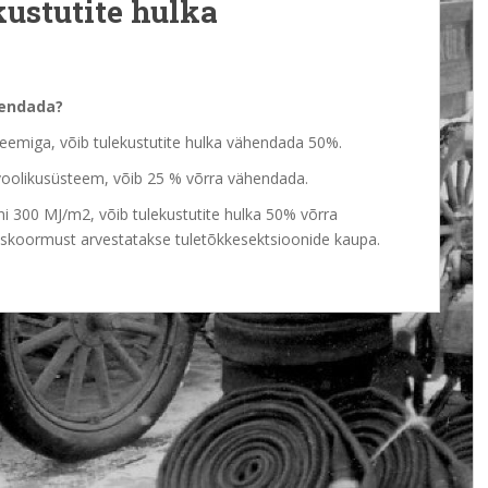
kustutite hulka
hendada?
teemiga, võib tulekustutite hulka vähendada 50%.
e voolikusüsteem, võib 25 % võrra vähendada.
ni 300 MJ/m2, võib tulekustutite hulka 50% võrra
emiskoormust arvestatakse tuletõkkesektsioonide kaupa.