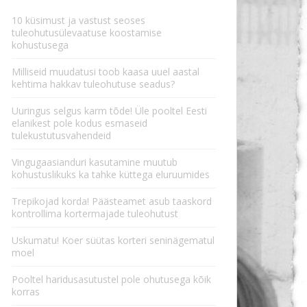
10 küsimust ja vastust seoses
tuleohutusülevaatuse koostamise
kohustusega
Milliseid muudatusi toob kaasa uuel aastal
kehtima hakkav tuleohutuse seadus?
Uuringus selgus karm tõde! Üle pooltel Eesti
elanikest pole kodus esmaseid
tulekustutusvahendeid
Vingugaasianduri kasutamine muutub
kohustuslikuks ka tahke küttega eluruumides
Trepikojad korda! Päästeamet asub taaskord
kontrollima kortermajade tuleohutust
Uskumatu! Koer süütas korteri seninägematul
moel
Pooltel haridusasutustel pole ohutusega kõik
korras